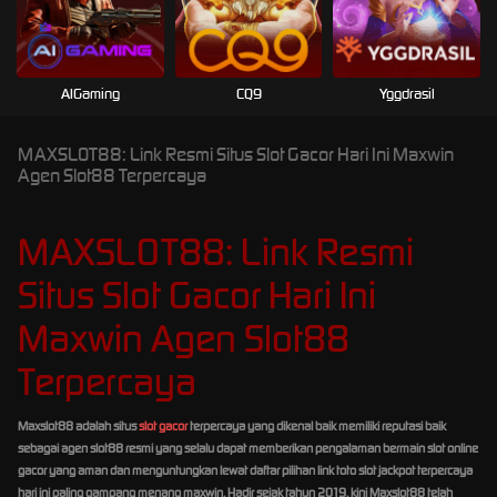
AIGaming
CQ9
Yggdrasil
MAXSLOT88: Link Resmi Situs Slot Gacor Hari Ini Maxwin
Agen Slot88 Terpercaya
MAXSLOT88: Link Resmi
Situs Slot Gacor Hari Ini
Maxwin Agen Slot88
Terpercaya
Maxslot88 adalah situs
slot gacor
terpercaya yang dikenal baik memiliki reputasi baik
sebagai agen slot88 resmi yang selalu dapat memberikan pengalaman bermain slot online
gacor yang aman dan menguntungkan lewat daftar pilihan link toto slot jackpot terpercaya
hari ini paling gampang menang maxwin. Hadir sejak tahun 2019, kini Maxslot88 telah