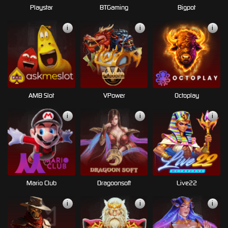
Playstar
BTGaming
Bigpot
i
i
i
AMB Slot
VPower
Octoplay
i
i
i
Mario Club
Dragoonsoft
Live22
i
i
i