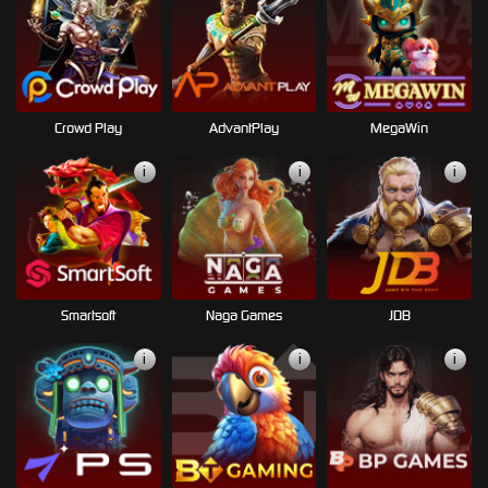
Crowd Play
AdvantPlay
MegaWin
i
i
i
Smartsoft
Naga Games
JDB
i
i
i