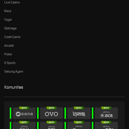
Live Casino
Race
Togel
Olahraga
Crash Game
Arcade
Poker
E-Sports
Sabung Ayam
Komunitas