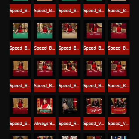
Speed_Baccarat_C
Speed_Baccarat_D
Speed_Baccarat_E
Speed_Baccarat_F
Speed_Baccarat_G
Speed_Baccarat_H
Speed_Baccarat_I
Speed_Baccarat_J
Speed_Baccarat_k
Speed_Baccarat_L
Speed_Baccarat_N
Speed_Baccarat_O
Speed_Baccarat_P
Speed_Baccarat_Q
Speed_Baccarat_R
Speed_Baccarat_S
Always 9 Baccarat
Speed_Roulette
Speed_VIP_Blackjack_A
Speed_VIP_Blackjack_B