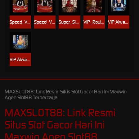
Speed_VIP_Blackjack_C
Speed_VIP_Blackjack_D
Super_Sic_Bo
VIP_Roulette
VIP Always 6 Blackjack 2
VIP Always 6 Blackjack 3
MAXSLOT88: Link Resmi Situs Slot Gacor Hari Ini Maxwin
Agen Slot88 Terpercaya
MAXSLOT88: Link Resmi
Situs Slot Gacor Hari Ini
Maxwin Agen Slot88