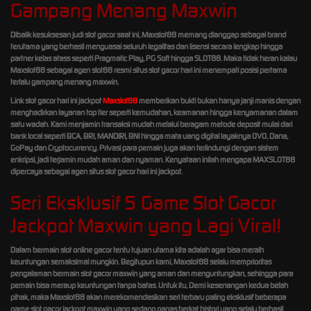
Gampang Menang Maxwin
Dibalik kesuksesan judi slot gacor saat ini, Maxslot88 memang dianggap sebagai brand
terutama yang berhasil menguasai seluruh legalitas dan lisensi secara lengkap hingga
partner kelas atass seperti Pragmatic Play, PG Soft hingga SLOT88. Maka tidak heran kalau
Maxslot88 sebagai agen slot88 resmi situs slot gacor hari ini menempati posisi pertama
terlalu gampang menang maxwin.
Link slot gacor hari ini jackpot
Maxslot88
memberikan bukti bukan hanya janji manis dengan
menghadirkan layanan top tier seperti kemudahan, keamanan hingga kenyamanan dalam
satu wadah. Kami menjamin transaksi mudah melalui beragam metode deposit mulai dari
bank local seperti BCA, BRI, MANDIRI, BNI hingga mata uang digital layaknya OVO, Dana,
GoPay dan Cryptocurrency. Privasi para pemain juga akan terlindungi dengan sistem
enkripsi, jadi terjamin mudah aman dan nyaman. Kenyataan inilah mengapa MAXSLOT88
dipercaya sebagai agen situs slot gacor hari ini jackpot.
Seri Eksklusif 5 Game Slot Gacor
Jackpot Maxwin yang Lagi Viral!
Dalam bermain slot online gacor tentu tujuan utama kita adalah agar bisa meraih
keuntungan semaksimal mungkin. Begitupun kami, Maxslot88 selalu memprioritas
pengalaman bermain slot gacor maxwin yang aman dan menguntungkan, sehingga para
pemain bisa meraup keuntungan tanpa batas. Untuk itu, Demi kesenangan kedua belah
pihak, maka Maxslot88 akan merekomendasikan seri terbaru paling eksklusif beberapa
game slot gacor jackpot maxwin yang sedang panas berkat histori yang selalu berhasil