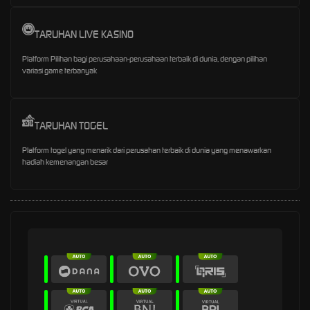
TARUHAN LIVE KASINO
Platform Pilihan bagi perusahaan-perusahaan terbaik di dunia, dengan pilihan
variasi game terbanyak
TARUHAN TOGEL
Platform togel yang menarik dari perusahan terbaik di dunia yang menawarkan
hadiah kemenangan besar