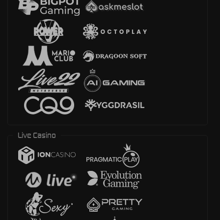
Live Casino