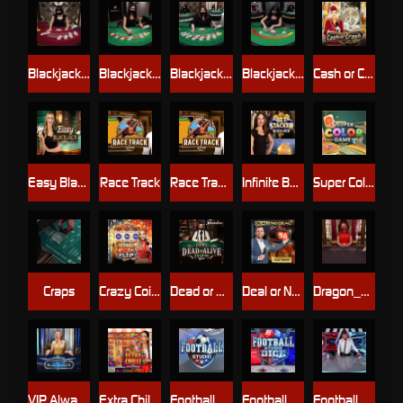
Blackjack_VIP_Z
Blackjack_White_A
Blackjack_White_B
Blackjack_White_C
Cash or Crash
Easy Blackjack
Race Track
Race Track First Person
Infinite Bet Stacker Blackjack
Super Color Game
Craps
Crazy Coin Flip
Dead or Alive: Saloon
Deal or No Deal
Dragon_Tiger
VIP Always 6 Blackjack 1
Extra Chilli Epic Spin
Football Studio
Football Studio Dice
Football_Studio