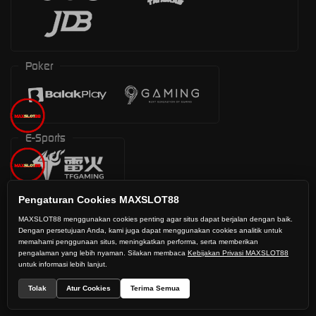
Poker
E-Sports
Pengaturan Cookies MAXSLOT88
Sabung Ayam
MAXSLOT88 menggunakan cookies penting agar situs dapat berjalan dengan baik.
Dengan persetujuan Anda, kami juga dapat menggunakan cookies analitik untuk
memahami penggunaan situs, meningkatkan performa, serta memberikan
pengalaman yang lebih nyaman. Silakan membaca
Kebijakan Privasi MAXSLOT88
untuk informasi lebih lanjut.
Tolak
Atur Cookies
Terima Semua