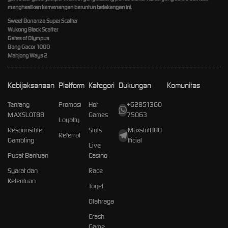
menghasilkan kemenangan beruntun belakangan ini.
Sweet Bonanza Super Scatter
Wukong Black Scatter
Gates of Olympus
Bang Gacor 1000
Mahjong Ways 2
Kebijaksanaan
Platform
Kategori
Dukungan
Komunitas
Tentang
Promosi
Hot
+62851360
MAXSLOT88
Games
75063
Loyalty
Responsible
Slots
Maxslot88O
Referral
Gambling
fficial
Live
Pusat Bantuan
Casino
Syarat dan
Race
Ketentuan
Togel
Olahraga
Crash
Game