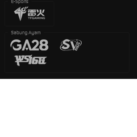
E-Sports
Sabung Ayam