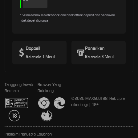
* Selama bank maintenance dan bank offline deposit dan penarikan
tidak dapat diproses
Deposit
Penarikan
Rata-rata 1 Menit
Rata-rata 3 Menit
Tanggung Jawab
Browser Yang
Bermain
Didukung
©2026 MAXSLOT88. Hak cipta
dilindungi | 18+
Platform Penyedia Layanan