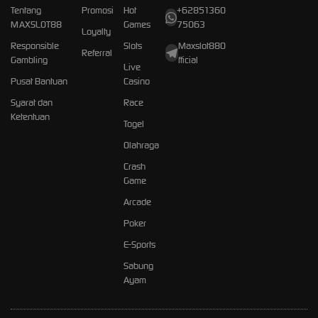
Tentang
Promosi
Hot
+62851360
MAXSLOT88
Games
75063
Loyalty
Responsible
Slots
Maxslot88O
Referral
Gambling
fficial
Live
Pusat Bantuan
Casino
Syarat dan
Race
Ketentuan
Togel
Olahraga
Crash
Game
Arcade
Poker
E-Sports
Sabung
Ayam