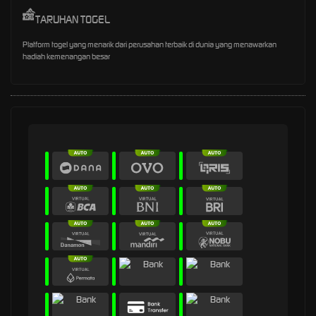
TARUHAN TOGEL
Platform togel yang menarik dari perusahan terbaik di dunia yang menawarkan
hadiah kemenangan besar