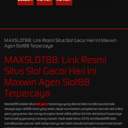
MAXSLOT88: Link Resmi Situs Slot Gacor Hari Ini Maxwin
Agen Slot88 Terpercaya
MAXSLOT88: Link Resmi
Situs Slot Gacor Hari Ini
Maxwin Agen Slot88
Terpercaya
Maxslot88 adalah situs
slot gacor
terpercaya yang dikenal baik memiliki reputasi baik
sebagai agen slot88 resmi yang selalu dapat memberikan pengalaman bermain slot online
gacor yang aman dan menguntungkan lewat daftar pilihan link toto slot jackpot terpercaya
hari ini paling gampang menang maxwin. Hadir sejak tahun 2019, kini Maxslot88 telah
memiliki jutaan pemain aktif setiap harinya dan telah terbukti berhasil mendominasi industri