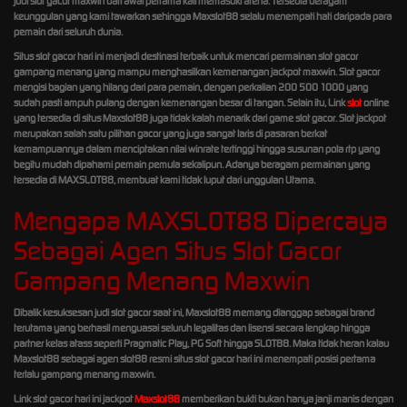
judi slot gacor maxwin dari awal pertama kali memasuki arena. Tersedia beragam
keunggulan yang kami tawarkan sehingga Maxslot88 selalu menempati hati daripada para
pemain dari seluruh dunia.
Situs slot gacor hari ini menjadi destinasi terbaik untuk mencari permainan slot gacor
gampang menang yang mampu menghasilkan kemenangan jackpot maxwin. Slot gacor
mengisi bagian yang hilang dari para pemain, dengan perkalian 200 500 1000 yang
sudah pasti ampuh pulang dengan kemenangan besar di tangan. Selain itu, Link
slot
online
yang tersedia di situs Maxslot88 juga tidak kalah menarik dari game slot gacor. Slot jackpot
merupakan salah satu pilihan gacor yang juga sangat laris di pasaran berkat
kemampuannya dalam menciptakan nilai winrate tertinggi hingga susunan pola rtp yang
begitu mudah dipahami pemain pemula sekalipun. Adanya beragam permainan yang
tersedia di MAXSLOT88, membuat kami tidak luput dari unggulan Utama.
Mengapa MAXSLOT88 Dipercaya
Sebagai Agen Situs Slot Gacor
Gampang Menang Maxwin
Dibalik kesuksesan judi slot gacor saat ini, Maxslot88 memang dianggap sebagai brand
terutama yang berhasil menguasai seluruh legalitas dan lisensi secara lengkap hingga
partner kelas atass seperti Pragmatic Play, PG Soft hingga SLOT88. Maka tidak heran kalau
Maxslot88 sebagai agen slot88 resmi situs slot gacor hari ini menempati posisi pertama
terlalu gampang menang maxwin.
Link slot gacor hari ini jackpot
Maxslot88
memberikan bukti bukan hanya janji manis dengan