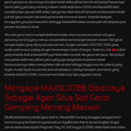
gacor yang aman dan menguntungkan lewat daftar pilihan link toto slot jackpot terpercaya
hari ini paling gampang menang maxwin. Hadir sejak tahun 2019, kini Maxslot88 telah
memiliki jutaan pemain aktif setiap harinya dan telah terbukti berhasil mendominasi industri
judi slot gacor maxwin dari awal pertama kali memasuki arena. Tersedia beragam
keunggulan yang kami tawarkan sehingga Maxslot88 selalu menempati hati daripada para
pemain dari seluruh dunia.
Situs slot gacor hari ini menjadi destinasi terbaik untuk mencari permainan slot gacor
gampang menang yang mampu menghasilkan kemenangan jackpot maxwin. Slot gacor
mengisi bagian yang hilang dari para pemain, dengan perkalian 200 500 1000 yang
sudah pasti ampuh pulang dengan kemenangan besar di tangan. Selain itu, Link
slot
online
yang tersedia di situs Maxslot88 juga tidak kalah menarik dari game slot gacor. Slot jackpot
merupakan salah satu pilihan gacor yang juga sangat laris di pasaran berkat
kemampuannya dalam menciptakan nilai winrate tertinggi hingga susunan pola rtp yang
begitu mudah dipahami pemain pemula sekalipun. Adanya beragam permainan yang
tersedia di MAXSLOT88, membuat kami tidak luput dari unggulan Utama.
Mengapa MAXSLOT88 Dipercaya
Sebagai Agen Situs Slot Gacor
Gampang Menang Maxwin
Dibalik kesuksesan judi slot gacor saat ini, Maxslot88 memang dianggap sebagai brand
terutama yang berhasil menguasai seluruh legalitas dan lisensi secara lengkap hingga
partner kelas atass seperti Pragmatic Play, PG Soft hingga SLOT88. Maka tidak heran kalau