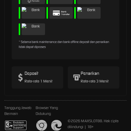
* Selama bank maintenance dan bank offline deposit dan penarikan
tidak dapat diproses
Deposit
Penarikan
Rata-rata 1 Menit
Rata-rata 3 Menit
Tanggung Jawab
Browser Yang
Bermain
Didukung
©2026 MAXSLOT88. Hak cipta
dilindungi | 18+