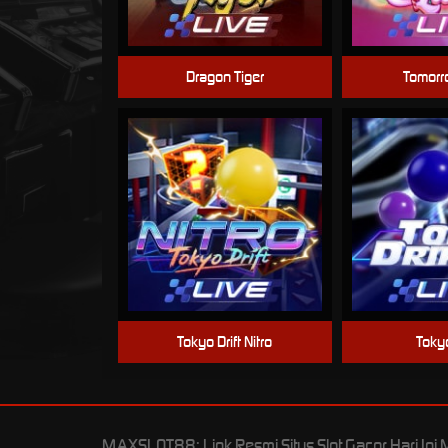
Dragon Tiger
Tomorr
Tokyo Drift Nitro
Tokyo
MAXSLOT88: Link Resmi Situs Slot Gacor Hari Ini