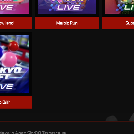
ow land
Marble Run
Supe
 Drift
 Maxwin Agen Slot88 Terpercaya