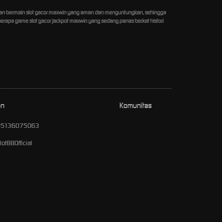
laman bermain slot gacor maxwin yang aman dan menguntungkan, sehingga
erapa game slot gacor jackpot maxwin yang sedang panas berkat histori
an
Komunitas
85136075063
ot88Official