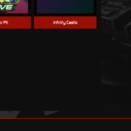
r PK
Infinity Castle