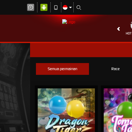
HOT
Semua permainan
Race