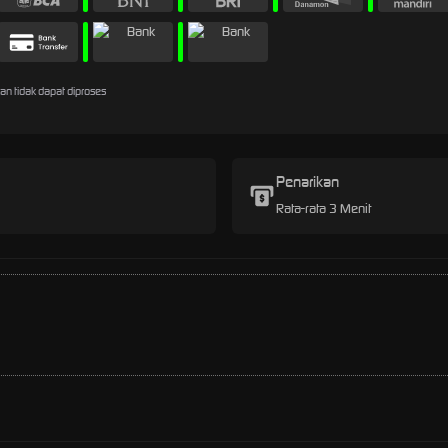
an tidak dapat diproses
Penarikan
Rata-rata 3 Menit