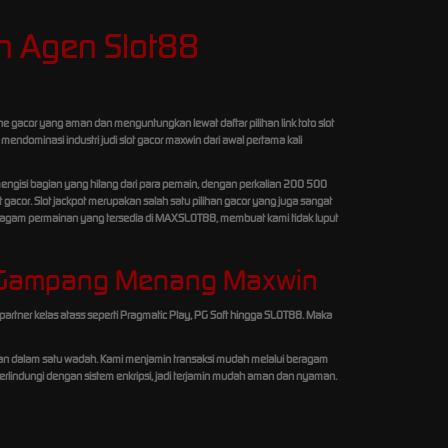
in Agen Slot88
e gacor yang aman dan menguntungkan lewat daftar pilihan link toto slot
 mendominasi industri judi slot gacor maxwin dari awal pertama kali
engisi bagian yang hilang dari para pemain, dengan perkalian 200 500
t gacor. Slot jackpot merupakan salah satu pilihan gacor yang juga sangat
beragam permainan yang tersedia di MAXSLOT88, membuat kami tidak luput
r Gampang Menang Maxwin
 partner kelas atass seperti Pragmatic Play, PG Soft hingga SLOT88. Maka
an dalam satu wadah. Kami menjamin transaksi mudah melalui beragam
terlindungi dengan sistem enkripsi, jadi terjamin mudah aman dan nyaman.