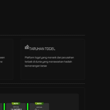
TARUHAN TOGEL
haan
Platform togel yang menarik dari perusahan
ame
terbaik di dunia yang menawarkan hadiah
kemenangan besar