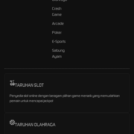
Crash
Game
Arcade
Poker
E-Sports
Sabung
Ayam
TARUHAN SLOT
Penyedia slot online dengan beragam pilihan game menarik yang memudahkan
pemain untuk mencapai jackpot
TARUHAN OLAHRAGA