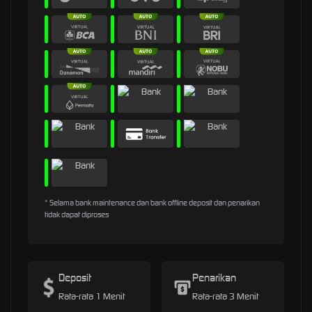
* Selama bank maintenance dan bank offline deposit dan penarikan
tidak dapat diproses
Deposit
Penarikan
Rata-rata 1 Menit
Rata-rata 3 Menit