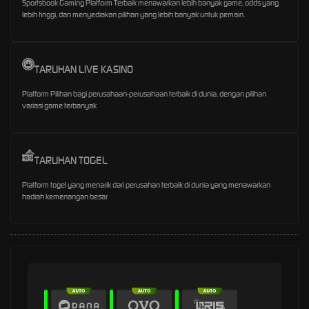
Sportsbook Gaming Platform Terbaik menawarkan lebih banyak game, odds yang
lebih tinggi, dan menyediakan pilihan yang lebih banyak untuk pemain.
TARUHAN LIVE KASINO
Platform Pilihan bagi perusahaan-perusahaan terbaik di dunia, dengan pilihan
variasi game terbanyak
TARUHAN TOGEL
Platform togel yang menarik dari perusahan terbaik di dunia yang menawarkan
hadiah kemenangan besar