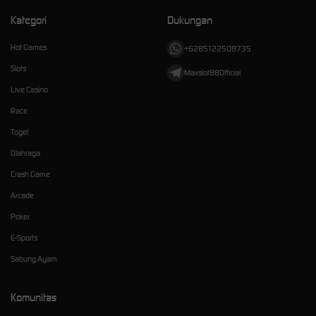
Kategori
Dukungan
Hot Games
+6285122508735
Slots
Maxslot88Official
Live Casino
Race
Togel
Olahraga
Crash Game
Arcade
Poker
E-Sports
Sabung Ayam
Komunitas