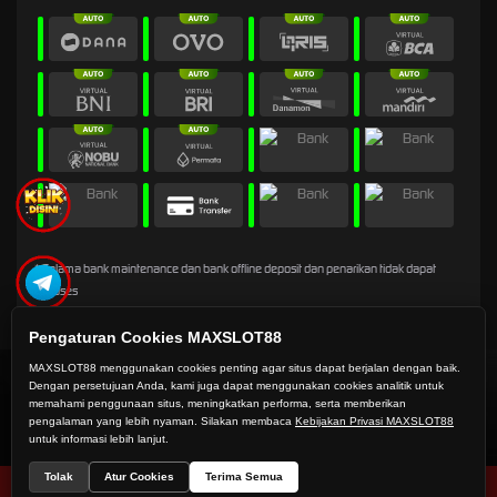
* Selama bank maintenance dan bank offline deposit dan penarikan tidak dapat
diproses
Pengaturan Cookies MAXSLOT88
MAXSLOT88 menggunakan cookies penting agar situs dapat berjalan dengan baik.
Dengan persetujuan Anda, kami juga dapat menggunakan cookies analitik untuk
©2026 MAXSLOT88 menawarkan berbagai macam provider pilihan terbaik dan didukung
memahami penggunaan situs, meningkatkan performa, serta memberikan
oleh Layanan Pelanggan profesional 24/7 yang siap melayani Anda.
pengalaman yang lebih nyaman. Silakan membaca
Kebijakan Privasi MAXSLOT88
untuk informasi lebih lanjut.
Tolak
Atur Cookies
Terima Semua