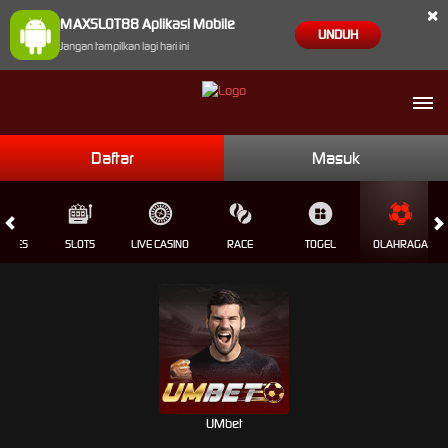
×
MAXSLOT88 Aplikasi Mobile
UNDUH
Jangan tampilkan lagi hari ini
Daftar
Masuk
GAMES
SLOTS
LIVE CASINO
RACE
TOGEL
OLAHRAGA
UMbet