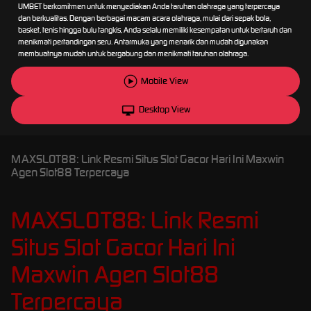
UMBET berkomitmen untuk menyediakan Anda taruhan olahraga yang terpercaya
dan berkualitas. Dengan berbagai macam acara olahraga, mulai dari sepak bola,
basket, tenis hingga bulu tangkis, Anda selalu memiliki kesempatan untuk bertaruh dan
menikmati pertandingan seru. Antarmuka yang menarik dan mudah digunakan
membuatnya mudah untuk bergabung dan menikmati taruhan olahraga.
Mobile View
Desktop View
MAXSLOT88: Link Resmi Situs Slot Gacor Hari Ini Maxwin
Agen Slot88 Terpercaya
MAXSLOT88: Link Resmi
Situs Slot Gacor Hari Ini
Maxwin Agen Slot88
Terpercaya