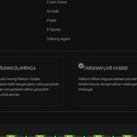
Crash Game
Arcade
Poker
E-Sports
Sabung Ayam
RUHAN OLAHRAGA
TARUHAN LIVE KASINO
ook Gaming Platform Terbaik
Platform Pilihan bagi perusahaan-perusa
kan lebih banyak game, odds yang lebih
terbaik di dunia, dengan pilihan variasi g
 dan menyediakan pilihan yang lebih
terbanyak
untuk pemain.