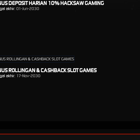
US DEPOSIT HARIAN 10% HACKSAW GAMING
gal akhir:
01-Jun-2030
US ROLLINGAN & CASHBACK SLOT GAMES
gal akhir:
17-Nov-2030