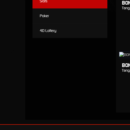
Slots
BON
Tang
Poker
4D Lottery
BON
Tang