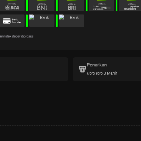
an tidak dapat diproses
Penarikan
Rata-rata 3 Menit