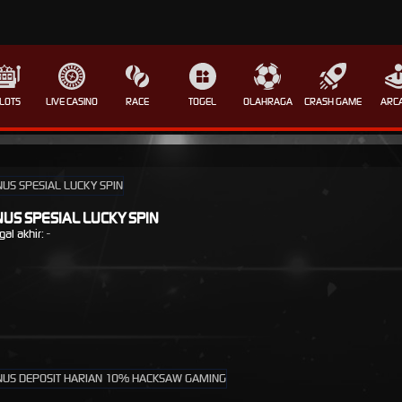
LOTS
LIVE CASINO
RACE
TOGEL
OLAHRAGA
CRASH GAME
ARC
US SPESIAL LUCKY SPIN
gal akhir:
-