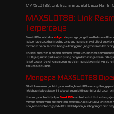
MAXSLOT88: Link Resmi Situs Slot Gacor Hari Ini
MAXSLOT88: Link Resmi 
Terpercaya
Maxslot88 adalah situs
slot gacor
terpercaya yang dikenal baik memiliki re
jackpot terpercaya hari ini paling gampang menang maxwin. Hadir sejak tahun 
memasuki arena. Tersedia beragam keunggulan yang kami tawarkan sehingg
Situs slot gacor hari ini menjadi destinasi terbaik untuk mencari perma
1000 yang sudah pasti ampuh pulang dengan kemenangan besar di tangan. 
laris di pasaran berkat kemampuannya dalam menciptakan nilai winrate t
dari unggulan Utama.
Mengapa MAXSLOT88 Diperc
Dibalik kesuksesan judi slot gacor saat ini, Maxslot88 memang dianggap seb
tidak heran kalau Maxslot88 sebagai agen slot88 resmi situs slot gacor ha
Link slot gacor hari ini jackpot
Maxslot88
memberikan bukti bukan hanya jan
metode deposit mulai dari bank local seperti BCA, BRI, MANDIRI, BNI hingg
Kenyataan inilah mengapa MAXSLOT88 dipercaya sebagai agen situs slot gac