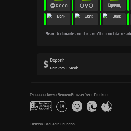
* Selama bank maintenance dan bank offline deposit dan penarik
Deposit
Rata-rata 1 Menit
Tanggung Jawab Bermain
Browser Yang Didukung
Platform Penyedia Layanan