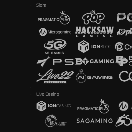
Slots
Live Casino