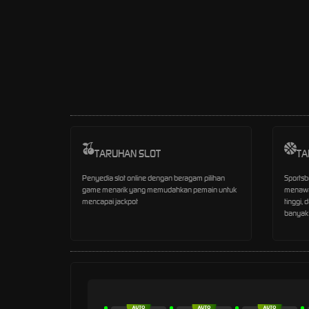
TARUHAN SLOT
TA
Penyedia slot online dengan beragam pilihan
Sportsb
game menarik yang memudahkan pemain untuk
menawar
mencapai jackpot
tinggi,
banyak 