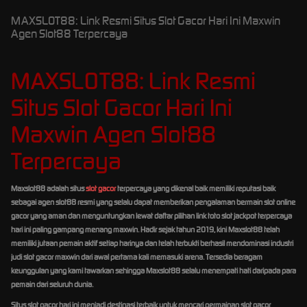
MAXSLOT88: Link Resmi Situs Slot Gacor Hari Ini Maxwin
Agen Slot88 Terpercaya
MAXSLOT88: Link Resmi
Situs Slot Gacor Hari Ini
Maxwin Agen Slot88
Terpercaya
Maxslot88 adalah situs
slot gacor
terpercaya yang dikenal baik memiliki reputasi baik
sebagai agen slot88 resmi yang selalu dapat memberikan pengalaman bermain slot online
gacor yang aman dan menguntungkan lewat daftar pilihan link toto slot jackpot terpercaya
hari ini paling gampang menang maxwin. Hadir sejak tahun 2019, kini Maxslot88 telah
memiliki jutaan pemain aktif setiap harinya dan telah terbukti berhasil mendominasi industri
judi slot gacor maxwin dari awal pertama kali memasuki arena. Tersedia beragam
keunggulan yang kami tawarkan sehingga Maxslot88 selalu menempati hati daripada para
pemain dari seluruh dunia.
Situs slot gacor hari ini menjadi destinasi terbaik untuk mencari permainan slot gacor