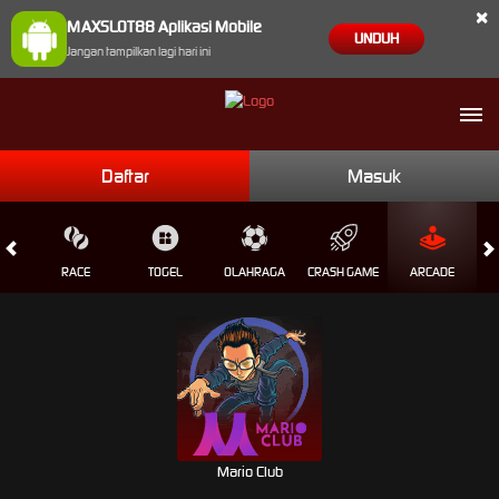
×
MAXSLOT88 Aplikasi Mobile
UNDUH
Jangan tampilkan lagi hari ini
Daftar
Masuk
SINO
RACE
TOGEL
OLAHRAGA
CRASH GAME
ARCADE
Mario Club