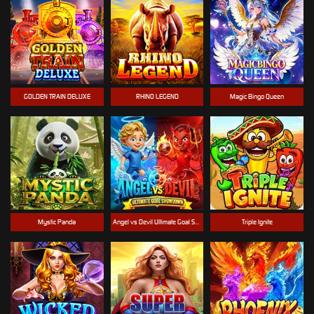
GOLDEN TRAIN DELUXE
RHINO LEGEND
Magic Bingo Queen
Mystic Panda
Angel vs Devil Ultimate Goal Showdown
Triple Ignite