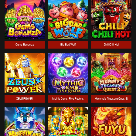
Gems Bonanza
Big Bad Wolf
Chili Chili Hot
ZEUS POWER
Mythic Gems: Five Realms
Mummy’s Treasure Quest 2