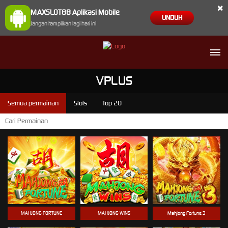
×
MAXSLOT88 Aplikasi Mobile
UNDUH
Jangan tampilkan lagi hari ini
VPLUS
Semua permainan
Slots
Top 20
MAHJONG FORTUNE
MAHJONG WINS
Mahjong Fortune 3