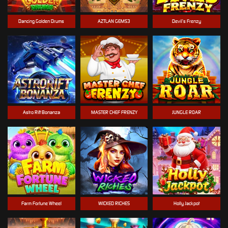
Dancing Golden Drums
AZTLAN GEMS3
Devil’s Frenzy
Astro Rift Bonanza
MASTER CHEF FRENZY
JUNGLE ROAR
Farm Fortune Wheel
WICKED RICHES
Holly Jackpot