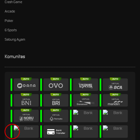
Crash Game
Arcade
Poker
E-Sports
Sabung Ayam
Komunitas