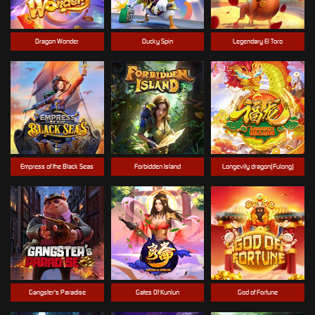
Dragon Wonder
Ducky Spin
Legendary El Toro
Empress of the Black Seas
Forbidden Island
Longevity dragon(Fulong)
Gangster's Paradise
Gates Of Kunlun
God of Fortune