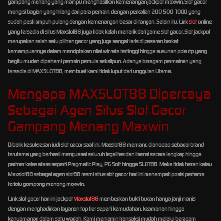
gampang menang yang mampu menghasilkan kemenangan jackpot maxwin. Slot gacor
mengisi bagian yang hilang dari para pemain, dengan perkalian 200 500 1000 yang
sudah pasti ampuh pulang dengan kemenangan besar di tangan. Selain itu, Link
slot
online
yang tersedia di situs Maxslot88 juga tidak kalah menarik dari game slot gacor. Slot jackpot
merupakan salah satu pilihan gacor yang juga sangat laris di pasaran berkat
kemampuannya dalam menciptakan nilai winrate tertinggi hingga susunan pola rtp yang
begitu mudah dipahami pemain pemula sekalipun. Adanya beragam permainan yang
tersedia di MAXSLOT88, membuat kami tidak luput dari unggulan Utama.
Mengapa MAXSLOT88 Dipercaya
Sebagai Agen Situs Slot Gacor
Gampang Menang Maxwin
Dibalik kesuksesan judi slot gacor saat ini, Maxslot88 memang dianggap sebagai brand
terutama yang berhasil menguasai seluruh legalitas dan lisensi secara lengkap hingga
partner kelas atass seperti Pragmatic Play, PG Soft hingga SLOT88. Maka tidak heran kalau
Maxslot88 sebagai agen slot88 resmi situs slot gacor hari ini menempati posisi pertama
terlalu gampang menang maxwin.
Link slot gacor hari ini jackpot
Maxslot88
memberikan bukti bukan hanya janji manis
dengan menghadirkan layanan top tier seperti kemudahan, keamanan hingga
kenyamanan dalam satu wadah. Kami menjamin transaksi mudah melalui beragam