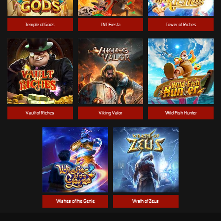
Temple of Gods
TNT Fiesta
Tower of Riches
Vault of Riches
Viking Valor
Wild Fish Hunter
Wishes of the Genie
Wrath of Zeus