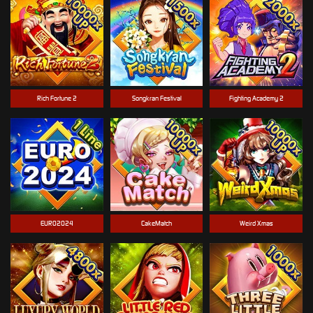
Rich Fortune 2
Songkran Festival
Fighting Academy 2
EURO2024
CakeMatch
Weird Xmas