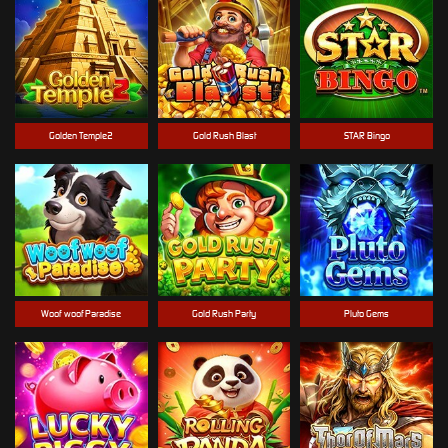
Golden Temple2
Gold Rush Blast
STAR Bingo
Woof-woof Paradise
Gold Rush Party
Pluto Gems