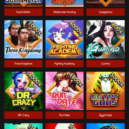
Sushi Match
Wilderness Hunting
Gaogashou
Three Kingdoms
Fighting Academy
Gumiho
DR. Crazy
Run Date
Egypt Gods