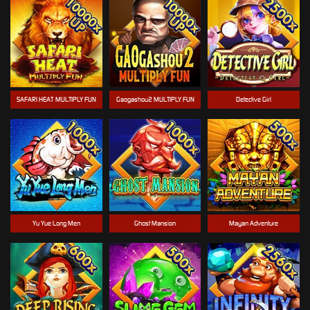
SAFARI HEAT-MULTIPLY FUN
Gaogashou2 MULTIPLY FUN
Detective Girl
Yu Yue Long Men
Ghost Mansion
Mayan Adventure