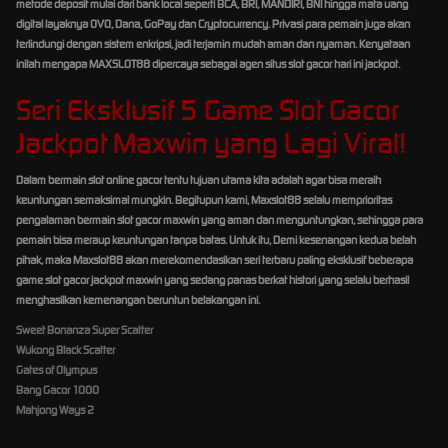
metode deposit mulai dari bank local seperti BCA, BRI, MANDIRI, BNI hingga mata uang
digital layaknya OVO, Dana, GoPay dan Cryptocurrency. Privasi para pemain juga akan
terlindungi dengan sistem enkripsi, jadi terjamin mudah aman dan nyaman. Kenyataan
inilah mengapa MAXSLOT88 dipercaya sebagai agen situs slot gacor hari ini jackpot.
Seri Eksklusif 5 Game Slot Gacor
Jackpot Maxwin yang Lagi Viral!
Dalam bermain slot online gacor tentu tujuan utama kita adalah agar bisa meraih
keuntungan semaksimal mungkin. Begitupun kami, Maxslot88 selalu memprioritas
pengalaman bermain slot gacor maxwin yang aman dan menguntungkan, sehingga para
pemain bisa meraup keuntungan tanpa batas. Untuk itu, Demi kesenangan kedua belah
pihak, maka Maxslot88 akan merekomendasikan seri terbaru paling eksklusif beberapa
game slot gacor jackpot maxwin yang sedang panas berkat histori yang selalu berhasil
menghasilkan kemenangan beruntun belakangan ini.
Sweet Bonanza Super Scatter
Wukong Black Scatter
Gates of Olympus
Bang Gacor 1000
Mahjong Ways 2