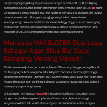
mengisi bagian yang hilang dari para pemain, dengan perkalian 200 500 1000 yang
sudah pasti ampuh pulang dengan kemenangan besar di tangan. Selain itu, Link
slot
online
yang tersedia di situs Maxslot88 juga tidak kalah menarik dari game slot gacor. Slot jackpot
merupakan salah satu pilihan gacor yang juga sangat laris di pasaran berkat
kemampuannya dalam menciptakan nilai winrate tertinggi hingga susunan pola rtp yang
begitu mudah dipahami pemain pemula sekalipun. Adanya beragam permainan yang
tersedia di MAXSLOT88, membuat kami tidak luput dari unggulan Utama.
Mengapa MAXSLOT88 Dipercaya
Sebagai Agen Situs Slot Gacor
Gampang Menang Maxwin
Dibalik kesuksesan judi slot gacor saat ini, Maxslot88 memang dianggap sebagai brand
terutama yang berhasil menguasai seluruh legalitas dan lisensi secara lengkap hingga
partner kelas atass seperti Pragmatic Play, PG Soft hingga SLOT88. Maka tidak heran kalau
Maxslot88 sebagai agen slot88 resmi situs slot gacor hari ini menempati posisi pertama
terlalu gampang menang maxwin.
Link slot gacor hari ini jackpot
Maxslot88
memberikan bukti bukan hanya janji manis
dengan menghadirkan layanan top tier seperti kemudahan, keamanan hingga
kenyamanan dalam satu wadah. Kami menjamin transaksi mudah melalui beragam